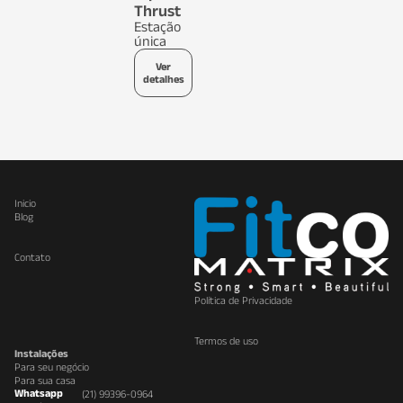
Thrust
Estação
única
Ver
detalhes
Inicio
Blog
Contato
Política de Privacidade
Termos de uso
Instalações
Para seu negócio
Para sua casa
Whatsapp
(21) 99396-0964