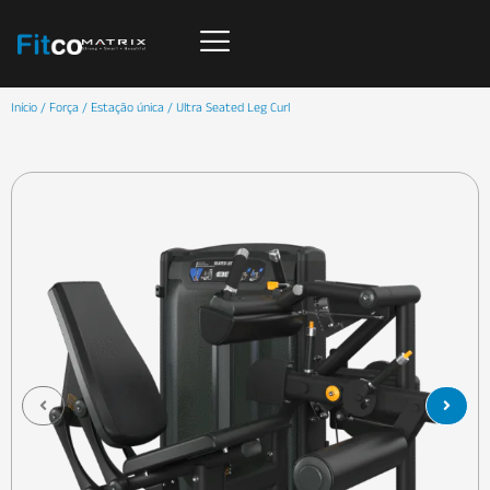
Início
/
Força
/
Estação única
/ Ultra Seated Leg Curl