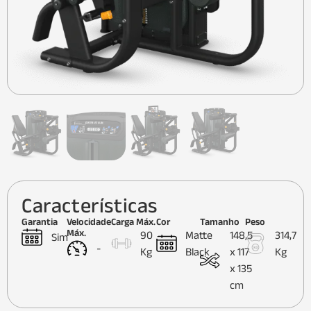
Características
Garantia
Velocidade
Carga Máx.
Cor
Tamanho
Peso
Máx.
90
Matte
148,5
314,7
Sim
-
Kg
Black
x 117
Kg
x 135
cm