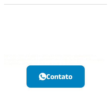
Pronto para transformar
seu espaço fitness?
Fale Conosco
Entre em contato agora e descubra como nossos equipamentos e
soluções podem elevar o padrão do seu treino ou negócio. Nossa equipe
está pronta para ajudar você a alcançar seus objetivos.
Contato