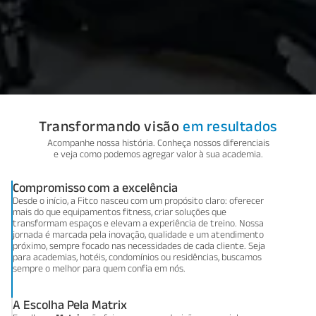
Transformando visão
em resultados
Acompanhe nossa história. Conheça nossos diferenciais
e veja como podemos agregar valor à sua academia.
Compromisso com a excelência
Desde o início, a Fitco nasceu com um propósito claro: oferecer
mais do que equipamentos fitness, criar soluções que
transformam espaços e elevam a experiência de treino. Nossa
jornada é marcada pela inovação, qualidade e um atendimento
próximo, sempre focado nas necessidades de cada cliente. Seja
para academias, hotéis, condomínios ou residências, buscamos
sempre o melhor para quem confia em nós.
A Escolha Pela Matrix