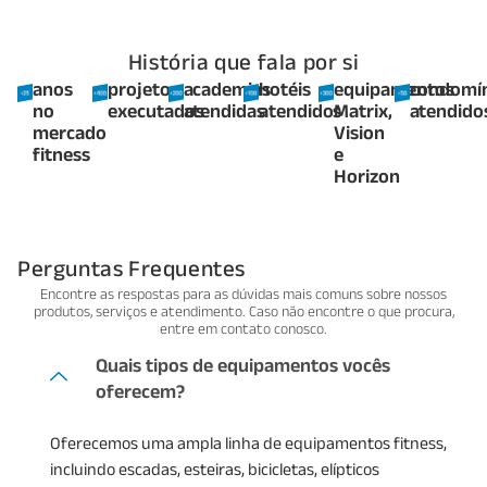
História que fala por si
anos
projetos
academias
hotéis
equipamentos
condomí
no
executados
atendidas
atendidos
Matrix,
atendido
mercado
Vision
fitness
e
Horizon
Perguntas Frequentes
Encontre as respostas para as dúvidas mais comuns sobre nossos
produtos, serviços e atendimento. Caso não encontre o que procura,
entre em contato conosco.
Quais tipos de equipamentos vocês
oferecem?
Oferecemos uma ampla linha de equipamentos fitness,
incluindo escadas, esteiras, bicicletas, elípticos