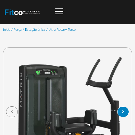
Início
/
Força
/
Estação única
/ Ultra Rotary Torso