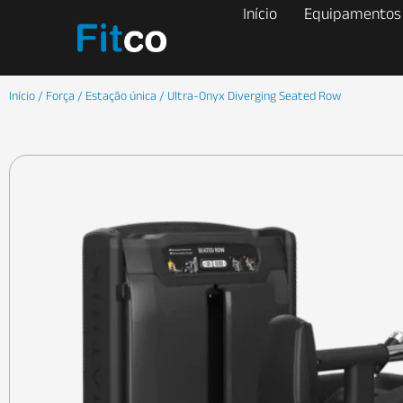
Início
Equipamentos
Início
/
Força
/
Estação única
/ Ultra-Onyx Diverging Seated Row