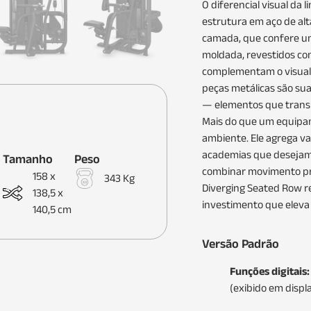
O diferencial visual da
estrutura em aço de al
camada, que confere u
moldada, revestidos co
complementam o visual 
peças metálicas são s
— elementos que transm
Mais do que um equipam
ambiente. Ele agrega va
academias que desejam d
Tamanho
Peso
combinar movimento pr
158 x
343 Kg
Diverging Seated Row r
138,5 x
investimento que eleva
140,5 cm
Versão Padrão
Funções digitais:
(exibido em displ