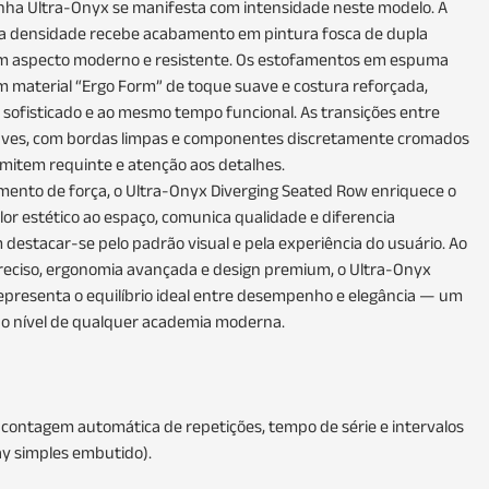
 linha Ultra-Onyx se manifesta com intensidade neste modelo. A
ta densidade recebe acabamento em pintura fosca de dupla
m aspecto moderno e resistente. Os estofamentos em espuma
m material “Ergo Form” de toque suave e costura reforçada,
sofisticado e ao mesmo tempo funcional. As transições entre
uaves, com bordas limpas e componentes discretamente cromados
item requinte e atenção aos detalhes.
ento de força, o Ultra-Onyx Diverging Seated Row enriquece o
lor estético ao espaço, comunica qualidade e diferencia
estacar-se pelo padrão visual e pela experiência do usuário. Ao
eciso, ergonomia avançada e design premium, o Ultra-Onyx
epresenta o equilíbrio ideal entre desempenho e elegância — um
 o nível de qualquer academia moderna.
contagem automática de repetições, tempo de série e intervalos
ay simples embutido).