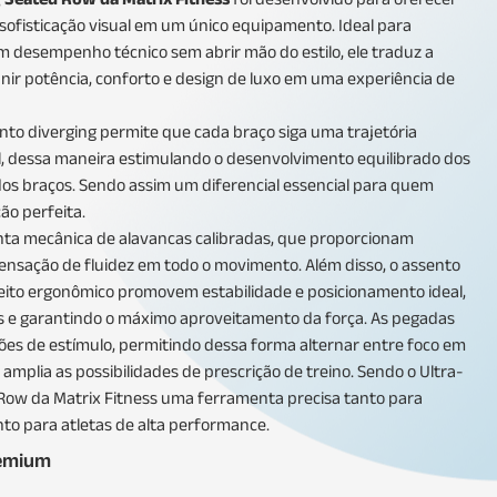
sofisticação visual em um único equipamento. Ideal para
m desempenho técnico sem abrir mão do estilo, ele traduz a
: unir potência, conforto e design de luxo em uma experiência de
to diverging permite que cada braço siga uma trajetória
, dessa maneira estimulando o desenvolvimento equilibrado dos
dos braços. Sendo assim um diferencial essencial para quem
ão perfeita.
ta mecânica de alavancas calibradas, que proporcionam
sensação de fluidez em todo o movimento. Além disso, o assento
peito ergonômico promovem estabilidade e posicionamento ideal,
 e garantindo o máximo aproveitamento da força. As pegadas
ões de estímulo, permitindo dessa forma alternar entre foco em
 amplia as possibilidades de prescrição de treino. Sendo o Ultra-
Row da Matrix Fitness uma ferramenta precisa tanto para
nto para atletas de alta performance.
remium