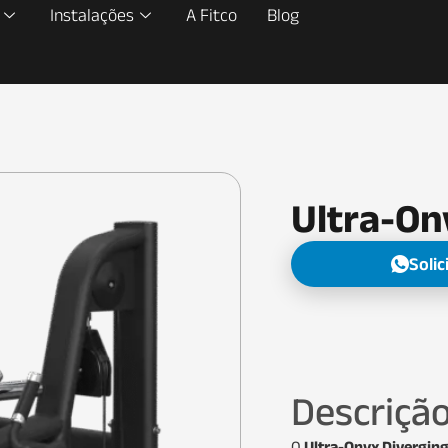
Instalações
A Fitco
Blog
Ultra-On
Soli
Descriçã
O
Ultra-Onyx Diverging