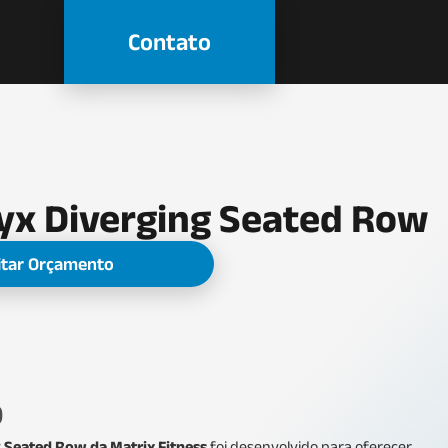
Contato
yx Diverging Seated Row
citar Orçamento
o
 Seated Row da Matrix Fitness
foi desenvolvido para oferecer