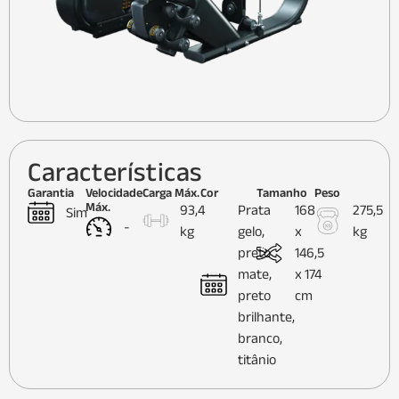
Características
Garantia
Velocidade
Carga Máx.
Cor
Tamanho
Peso
Máx.
93,4
Prata
168
275,5
Sim
-
kg
gelo,
x
kg
preto
146,5
mate,
x 174
preto
cm
brilhante,
branco,
titânio