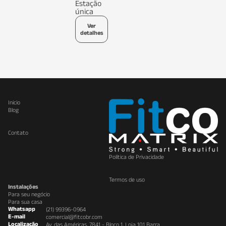
Estação
única
Ver
detalhes
Inicio
Blog
Contato
Política de Privacidade
Termos de uso
Instalações
Para seu negócio
Para sua casa
Whatsapp
(21) 99396-0964
E-mail
comercial@fitcobr.com
Localização
Av. das Américas, 7841 - Bloco 1, Loja 101 Barra