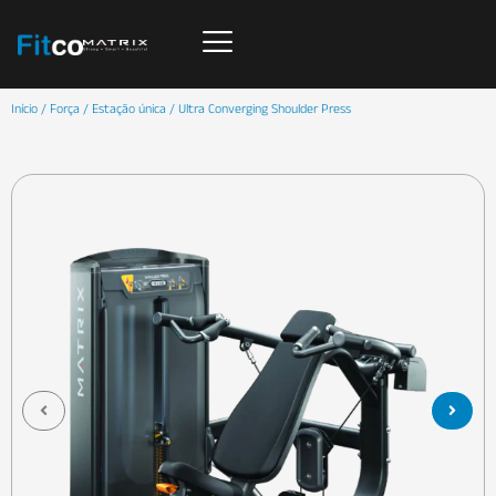
Início
/
Força
/
Estação única
/ Ultra Converging Shoulder Press