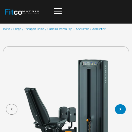
Início
/
Força
/
Estação única
/ Cadeira Versa Hip – Abductor / Adductor