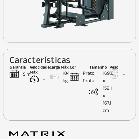
Características
Garantia
Velocidade
Carga Máx.
Cor
Tamanho
Peso
Máx.
104
Preto;
169.6
Sim
-
-
kg
Prata
x
159.1
x
167.1
cm