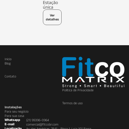
Estação
única
Ver
detalhes
Inicio
Blog
Contato
Política de Privacidade
Termos de uso
Instalações
Para seu negócio
Para sua casa
Whatsapp
(21) 99396-0964
E-mail
comercial@fitcobr.com
Localização
Av. das Américas, 7841 - Bloco 1, Loja 101 Barra