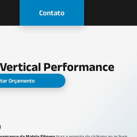
Contato
a Vertical Performance
citar Orçamento
o
rformance da Matrix Fitness
traz a energia do ciclismo ao ar livre