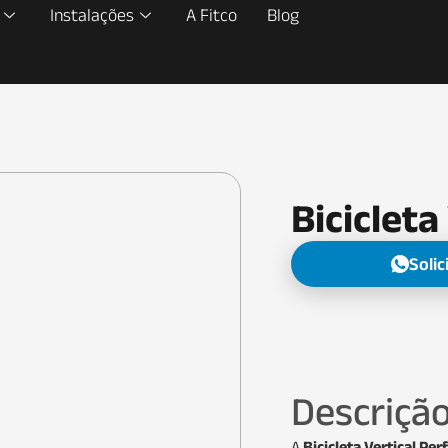
Instalações
A Fitco
Blog
Biciclet
Soli
Descriçã
A
Bicicleta Vertical Pe