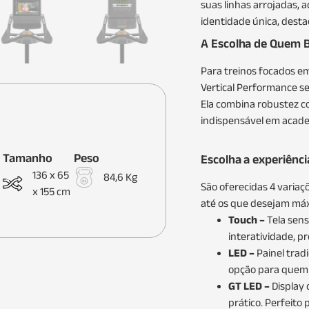
suas linhas arrojadas,
identidade única, desta
A Escolha de Quem B
Para treinos focados em
Vertical Performance se
Ela combina robustez c
indispensável em acad
Tamanho
Peso
Escolha a experiênci
136 x 65
84,6 Kg
São oferecidas 4 variaç
x 155 cm
até os que desejam máx
Touch –
Tela sens
interatividade, p
LED –
Painel trad
opção para quem 
GT LED –
Display 
prático. Perfeito