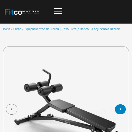
Início
/
Força
/
Equipamentos de Anilha | Peso Livre
/ Banco G1 Adjustable Decline