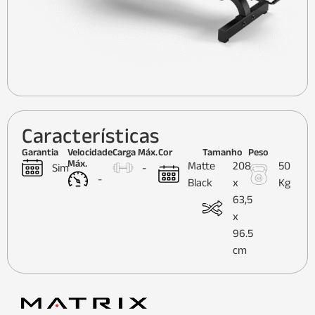
Características
Garantia
Velocidade
Carga Máx.
Cor
Tamanho
Peso
Máx.
Matte
208
50
Sim
-
-
Black
x
Kg
63,5
x
96.5
cm