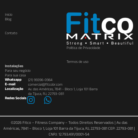
Inicio
Blog
Contato
Política de Privacidade
Termos de uso
Instalações
Para seu negócio
Para sua casa
Whatsapp
(21) 99396-0964
E-mail
comercial@fitcobr.com
Localização
Av. das Américas, 7841 - Bloco 1, Loja 101 Barra
da Tijuca, RJ, 22793-081
Redes Sociais
©2026 Fitco – Fitness Company – Todos Direitos Reservados | Av. das
Américas, 7841 – Bloco 1, Loja 101 Barra da Tijuca, RJ, 22793-081 CEP: 22793-081 |
CNPJ: 12.793.491/0001-54