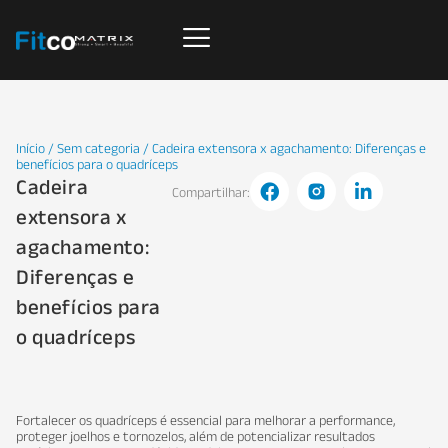
Início
/
Sem categoria
/ Cadeira extensora x agachamento: Diferenças e
benefícios para o quadríceps
Cadeira
Compartilhar:
extensora x
agachamento:
Diferenças e
benefícios para
o quadríceps
Fortalecer os quadríceps é essencial para melhorar a performance,
proteger joelhos e tornozelos, além de potencializar resultados