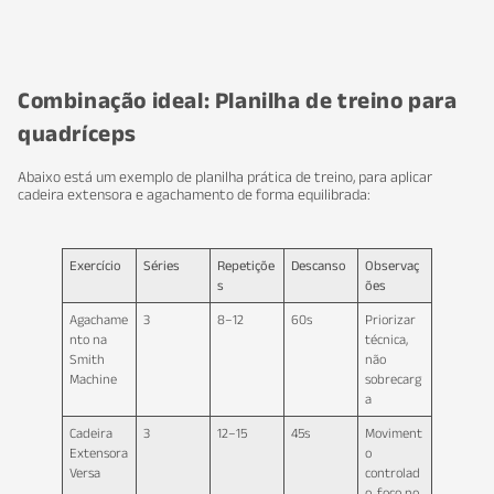
Combinação ideal: Planilha de treino para
quadríceps
Abaixo está um exemplo de planilha prática de treino, para aplicar
cadeira extensora e agachamento de forma equilibrada:
Exercício
Séries
Repetiçõe
Descanso
Observaç
s
ões
Agachame
3
8–12
60s
Priorizar
nto na
técnica,
Smith
não
Machine
sobrecarg
a
Cadeira
3
12–15
45s
Moviment
Extensora
o
Versa
controlad
o, foco no