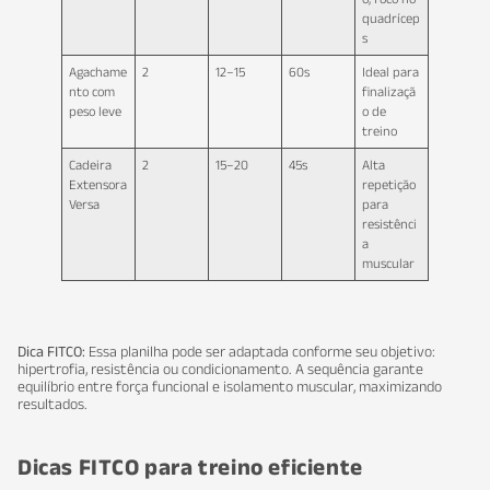
quadrícep
s
Agachame
2
12–15
60s
Ideal para
nto com
finalizaçã
peso leve
o de
treino
Cadeira
2
15–20
45s
Alta
Extensora
repetição
Versa
para
resistênci
a
muscular
Dica FITCO:
Essa planilha pode ser adaptada conforme seu objetivo:
hipertrofia, resistência ou condicionamento. A sequência garante
equilíbrio entre força funcional e isolamento muscular, maximizando
resultados.
Dicas FITCO para treino eficiente