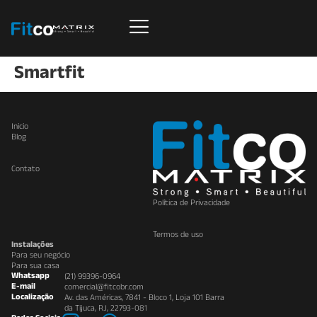
Smartfit
Inicio
Blog
Contato
Política de Privacidade
Termos de uso
Instalações
Para seu negócio
Para sua casa
Whatsapp
(21) 99396-0964
E-mail
comercial@fitcobr.com
Localização
Av. das Américas, 7841 - Bloco 1, Loja 101 Barra
da Tijuca, RJ, 22793-081