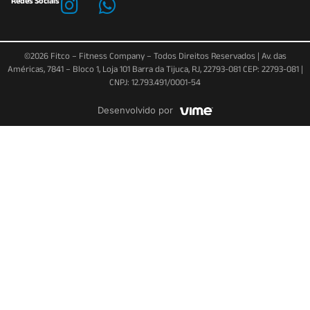
Redes Sociais
©2026 Fitco – Fitness Company – Todos Direitos Reservados | Av. das
Américas, 7841 – Bloco 1, Loja 101 Barra da Tijuca, RJ, 22793-081 CEP: 22793-081 |
CNPJ: 12.793.491/0001-54
Desenvolvido por