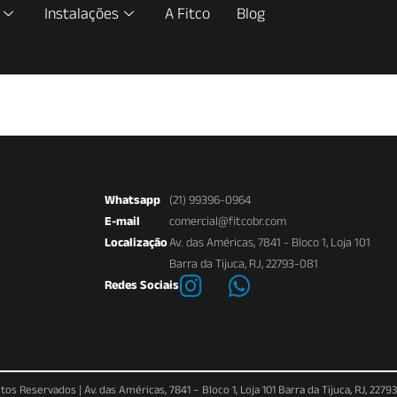
Instalações
A Fitco
Blog
Whatsapp
(21) 99396-0964
E-mail
comercial@fitcobr.com
Localização
Av. das Américas, 7841 - Bloco 1, Loja 101
Barra da Tijuca, RJ, 22793-081
Redes Sociais
s Reservados | Av. das Américas, 7841 – Bloco 1, Loja 101 Barra da Tijuca, RJ, 22793