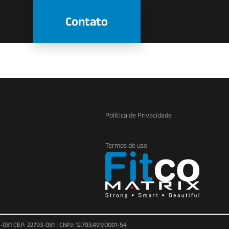
Contato
Política de Privacidade
Termos de uso
-081 CEP: 22793-081 | CNPJ: 12.793.491/0001-54