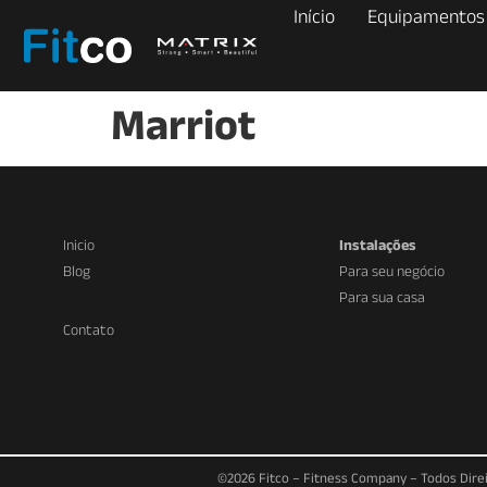
Início
Equipamentos
Marriot
Inicio
Instalações
Blog
Para seu negócio
Para sua casa
Contato
©2026 Fitco – Fitness Company – Todos Direito