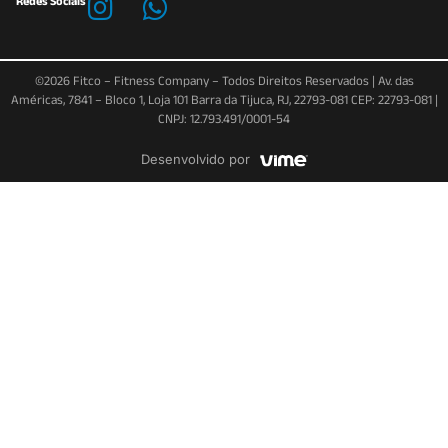
Redes Sociais
©2026 Fitco – Fitness Company – Todos Direitos Reservados | Av. das
Américas, 7841 – Bloco 1, Loja 101 Barra da Tijuca, RJ, 22793-081 CEP: 22793-081 |
CNPJ: 12.793.491/0001-54
Desenvolvido por