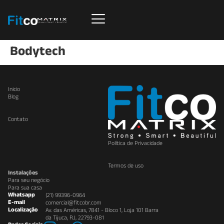
Bodytech
Inicio
Blog
Contato
Política de Privacidade
Termos de uso
Instalações
Para seu negócio
Para sua casa
Whatsapp
(21) 99396-0964
E-mail
comercial@fitcobr.com
Localização
Av. das Américas, 7841 - Bloco 1, Loja 101 Barra
da Tijuca, RJ, 22793-081