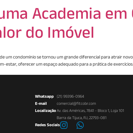
uma Academia em 
lor do Imóvel
e um condomínio se tornou um grande diferencial para atrair novo
-estar, oferecer um espaço adequado para a prática de exercícios
Whatsapp
(21) 99396-0964
E-mail
comercial@fitcobr.com
Localização
Av. das Américas, 7841 - Bloco 1, Loja 101
Barra da Tijuca, RJ, 22793-081
Redes Sociais