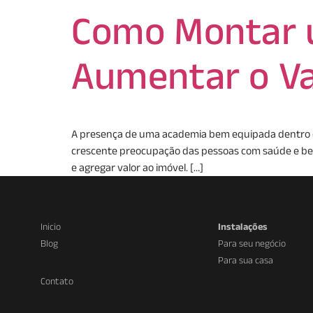
Como Montar 
Aumentar o Va
A presença de uma academia bem equipada dentro d
crescente preocupação das pessoas com saúde e bem
e agregar valor ao imóvel. […]
Inicio
Instalações
Blog
Para seu negócio
Para sua casa
Contato