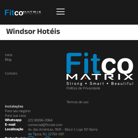
Windsor Hotéis
Inicio
Blog
Contato
Política de Privacidade
Termos de uso
Instalações
Para seu negócio
Para sua casa
Whatsapp
(21) 99396-0964
E-mail
comercial@fitcobr.com
Localização
Av. das Américas, 7841 - Bloco 1, Loja 101 Barra
da Tijuca, RJ, 22793-081