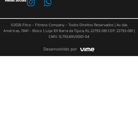
Redes Sociais
©2026 Fitco – Fitness Company – Todos Direitos Reservados | Av. das
Américas, 7841 – Bloco 1, Loja 101 Barra da Tijuca, RJ, 22793-081 CEP: 22793-081 |
CNPJ: 12.793.491/0001-54
Desenvolvido por