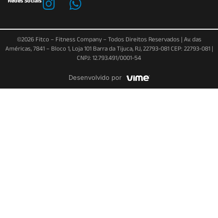
Redes Sociais
©2026 Fitco – Fitness Company – Todos Direitos Reservados | Av. das
Américas, 7841 – Bloco 1, Loja 101 Barra da Tijuca, RJ, 22793-081 CEP: 22793-081 |
CNPJ: 12.793.491/0001-54
Desenvolvido por