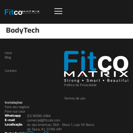
BodyTech
Inicio
Blog
Contato
Política de Privacidade
Termos de uso
Instalações
Para seu negócio
Para sua casa
Whatsapp
(21) 99396-0964
E-mail
comercial@fitcobr.com
Localização
Av. das Américas, 7841 - Bloco 1, Loja 101 Barra
da Tijuca, RJ, 22793-081