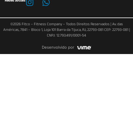
Redes Sociais
©2026 Fitco – Fitness Company – Todos Direitos Reservados | Av. das
Américas, 7841 – Bloco 1, Loja 101 Barra da Tijuca, RJ, 22793-081 CEP: 22793-081 |
CNPJ: 12.793.491/0001-54
Desenvolvido por