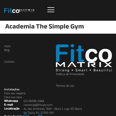
Academia The Simple Gym
Inicio
Blog
Contato
Política de Privacidade
Termos de uso
Instalações
Para seu negócio
Para sua casa
Whatsapp
(21) 99396-0964
E-mail
comercial@fitcobr.com
Localização
Av. das Américas, 7841 - Bloco 1, Loja 101 Barra
da Tijuca, RJ, 22793-081