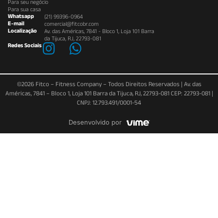
Para seu negócio
Para sua casa
Whatsapp
(21) 99396-0964
E-mail
comercial@fitcobr.com
Localização
Av. das Américas, 7841 - Bloco 1, Loja 101 Barra
da Tijuca, RJ, 22793-081
Redes Sociais
©2026 Fitco – Fitness Company – Todos Direitos Reservados | Av. das
Américas, 7841 – Bloco 1, Loja 101 Barra da Tijuca, RJ, 22793-081 CEP: 22793-081 |
CNPJ: 12.793.491/0001-54
Desenvolvido por